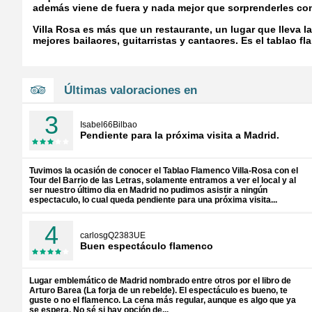
además viene de fuera y nada mejor que sorprenderles con
Villa Rosa es más que un restaurante, un lugar que lleva la
mejores bailaores, guitarristas y cantaores. Es el tablao
Últimas valoraciones en
3
Isabel66Bilbao
Pendiente para la próxima visita a Madrid.
Tuvimos la ocasión de conocer el Tablao Flamenco Villa-Rosa con el
Tour del Barrio de las Letras, solamente entramos a ver el local y al
ser nuestro último dia en Madrid no pudimos asistir a ningún
espectaculo, lo cual queda pendiente para una próxima visita...
4
carlosgQ2383UE
Buen espectáculo flamenco
Lugar emblemático de Madrid nombrado entre otros por el libro de
Arturo Barea (La forja de un rebelde). El espectáculo es bueno, te
guste o no el flamenco. La cena más regular, aunque es algo que ya
se espera. No sé si hay opción de...