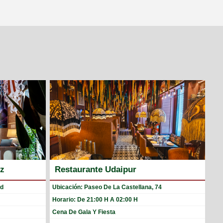
ez
Restaurante Udaipur
id
Ubicación: Paseo De La Castellana, 74
Horario: De 21:00 H A 02:00 H
Cena De Gala Y Fiesta