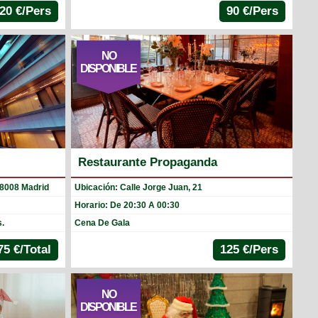
20 €/Pers
90 €/Pers
NO
DISPONIBLE
Restaurante Propaganda
28008 Madrid
Ubicación: Calle Jorge Juan, 21
Horario: De 20:30 A 00:30
s.
Cena De Gala
75 €/Total
125 €/Pers
NO
DISPONIBLE