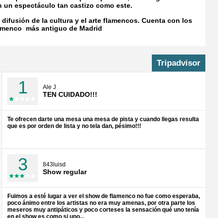
 un espectáculo tan castizo como este.
 difusión de la cultura y el arte flamencos. Cuenta con los
 flamenco más antiguo de Madrid
Tripadvisor
1
Ale J
TEN CUIDADO!!!
Te ofrecen darte una mesa una mesa de pista y cuando llegas resulta
que es por orden de lista y no tela dan, pésimo!!!
3
843luisd
Show regular
Fuimos a esté lugar a ver el show de flamenco no fue como esperaba,
poco ánimo entre los artistas no era muy amenas, por otra parte los
meseros muy antipáticos y poco corteses la sensación qué uno tenía
en el show es como si uno...